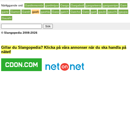
Närliggande ord:
Gardinmontör
gardintjuv
Garga
Gargaboll
gargarisera
gargasnipe
Garn
garre
Garron
Garsh
gash
gashla
Gass
gatch
Gatcho
Gato
gatt
gaubi
gauchi
gaupa
Gausht
© Slangopedia 2008-2026
Gillar du Slangopedia? Klicka på våra annonser när du ska handla på
nätet!