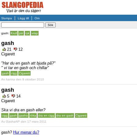
|
|
Slumpa
Lägg till
Om
gash:
Krull
pirr
ryk
vrisp
gash
21
12
Cigarett
"Har du en gash att bjuda på?"
" vi tar en gash och chillar"
gash
cigg
Cigarett
Av
hanna
den 9 oktober 2010
gash
5
14
Cigarett
Ska vi dra en gash eller?
cigg
gash
gasha
röka
dra en cigg
dra en gash
Cigarett
Av
GasharN^
den 17 mars 2011
gash
?
Hur menar du?