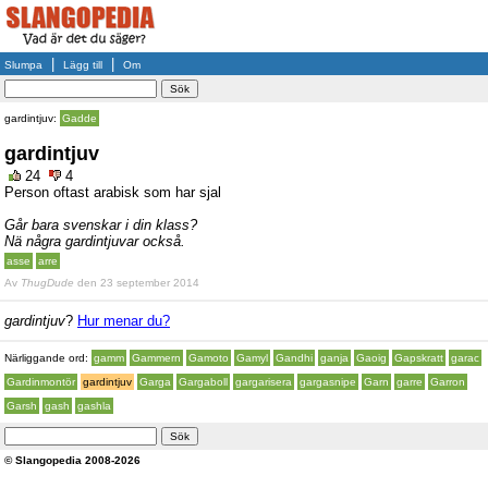
|
|
Slumpa
Lägg till
Om
gardintjuv:
Gadde
gardintjuv
24
4
Person oftast arabisk som har sjal
Går bara svenskar i din klass?
Nä några gardintjuvar också.
asse
arre
Av
ThugDude
den 23 september 2014
gardintjuv
?
Hur menar du?
Närliggande ord:
gamm
Gammern
Gamoto
Gamyl
Gandhi
ganja
Gaoig
Gapskratt
garac
Gardinmontör
gardintjuv
Garga
Gargaboll
gargarisera
gargasnipe
Garn
garre
Garron
Garsh
gash
gashla
© Slangopedia 2008-2026