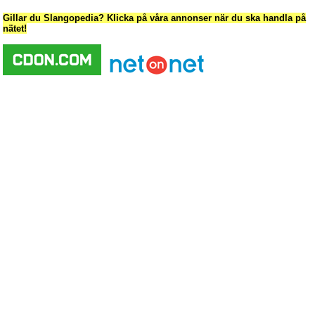
Gillar du Slangopedia? Klicka på våra annonser när du ska handla på
nätet!