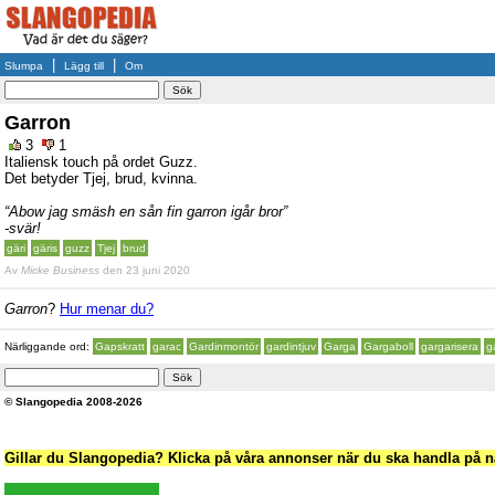
|
|
Slumpa
Lägg till
Om
Garron
3
1
Italiensk touch på ordet Guzz.
Det betyder Tjej, brud, kvinna.
“Abow jag smäsh en sån fin garron igår bror”
-svär!
gäri
gäris
guzz
Tjej
brud
Av
Micke Business
den 23 juni 2020
Garron
?
Hur menar du?
Närliggande ord:
Gapskratt
garac
Gardinmontör
gardintjuv
Garga
Gargaboll
gargarisera
g
© Slangopedia 2008-2026
Gillar du Slangopedia? Klicka på våra annonser när du ska handla på nä