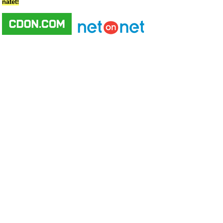
nätet!