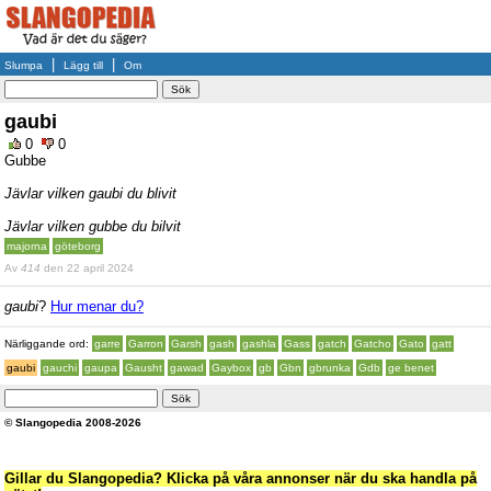
|
|
Slumpa
Lägg till
Om
gaubi
0
0
Gubbe
Jävlar vilken gaubi du blivit
Jävlar vilken gubbe du bilvit
majorna
göteborg
Av
414
den 22 april 2024
gaubi
?
Hur menar du?
Närliggande ord:
garre
Garron
Garsh
gash
gashla
Gass
gatch
Gatcho
Gato
gatt
gaubi
gauchi
gaupa
Gausht
gawad
Gaybox
gb
Gbn
gbrunka
Gdb
ge benet
© Slangopedia 2008-2026
Gillar du Slangopedia? Klicka på våra annonser när du ska handla på