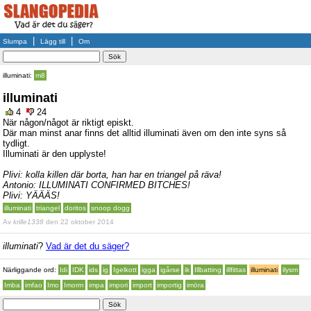
|
|
Slumpa
Lägg till
Om
illuminati:
m8
illuminati
4
24
När någon/något är riktigt episkt.
Där man minst anar finns det alltid illuminati även om den inte syns så
tydligt.
Illuminati är den upplyste!
Plivi: kolla killen där borta, han har en triangel på räva!
Antonio: ILLUMINATI CONFIRMED BITCHES!
Plivi: YÄÄÄS!
illuminati
triangel
doritos
snoop dogg
Av
krille1338
den 22 oktober 2014
illuminati
?
Vad är det du säger?
Närliggande ord:
Idi
IDK
ids
ig
Igelkott
igga
igårse
ik
Illbatting
illfittas
illuminati
ilysm
Imba
imfao
Imo
Imorrn
impa
impori
import
importig
imöra