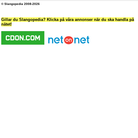
© Slangopedia 2008-2026
Gillar du Slangopedia? Klicka på våra annonser när du ska handla på
nätet!