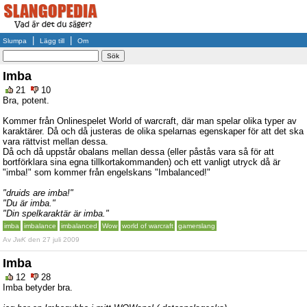
|
|
Slumpa
Lägg till
Om
Imba
21
10
Bra, potent.
Kommer från Onlinespelet World of warcraft, där man spelar olika typer av
karaktärer. Då och då justeras de olika spelarnas egenskaper för att det ska
vara rättvist mellan dessa.
Då och då uppstår obalans mellan dessa (eller påstås vara så för att
bortförklara sina egna tillkortakommanden) och ett vanligt utryck då är
"imba!" som kommer från engelskans "Imbalanced!"
"druids are imba!"
"Du är imba."
"Din spelkaraktär är imba."
imba
imbalance
imbalanced
Wow
world of warcraft
gamerslang
Av
JwK
den 27 juli 2009
Imba
12
28
Imba betyder bra.