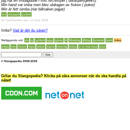
jag har en Imbagubbe i mitt WOWspel ( dataspelsgeeks)
Min hand var imba men blev utdragen av fisken ( poker)
Min är fett oimba (när bilkraken pajjar)
bra
dataspel
positivt
Av
SamTheMan
den 13 mars 2009
Imba
?
Vad är det du säger?
Närliggande ord:
ids
ig
Igelkott
igga
igårse
ik
Illbatting
illfittas
illuminati
ilysm
Imba
imfao
Imo
Imorrn
impa
impori
import
importig
imöra
in te rota bara
incel
© Slangopedia 2008-2026
Gillar du Slangopedia? Klicka på våra annonser när du ska handla på
nätet!