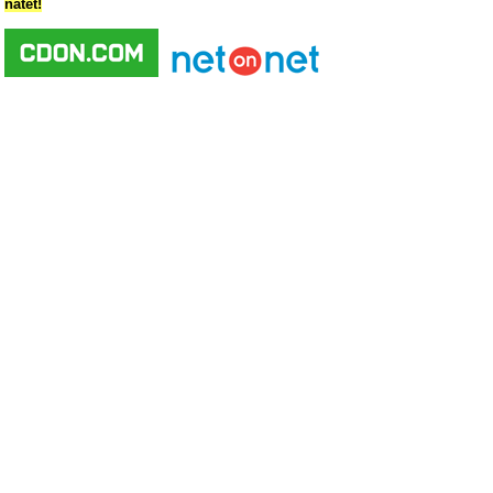
nätet!