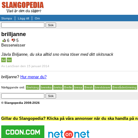
|
|
Slumpa
Lägg till
Om
brilljanne
6
5
Besserwisser
Jävla Briljanne, du ska alltid sno mina töser med ditt skitsnack
ful
fet
Av
LarsSvan
den 15 januari 2014
brilljanne
?
Hur menar du?
Närliggande ord:
Brehäng
breivika
breka
Brelle
bresa
Bresh
brevbärare
Brevlådetömning
© Slangopedia 2008-2026
Gillar du Slangopedia? Klicka på våra annonser när du ska handla på nä