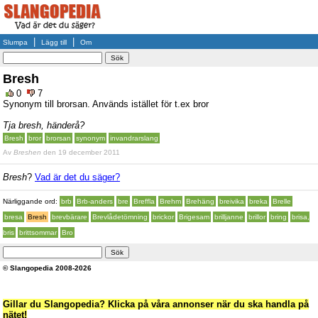
|
|
Slumpa
Lägg till
Om
Bresh
0
7
Synonym till brorsan. Används istället för t.ex bror
Tja bresh, händerå?
Bresh
bror
brorsan
synonym
invandrarslang
Av
Breshen
den 19 december 2011
Bresh
?
Vad är det du säger?
Närliggande ord:
brb
Brb-anders
bre
Breffla
Brehm
Brehäng
breivika
breka
Brelle
bresa
Bresh
brevbärare
Brevlådetömning
brickor
Brigesam
brilljanne
brillor
bring
brisa,
bris
brittsommar
Bro
© Slangopedia 2008-2026
Gillar du Slangopedia? Klicka på våra annonser när du ska handla på
nätet!