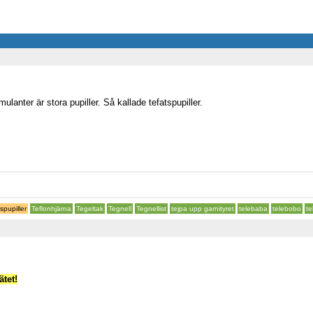
imulanter är stora pupiller. Så kallade tefatspupiller.
tspupiller
Teflonhjärna
Tegeltak
Tegnell
Tegnellist
tejpa upp garnityret
telebaba
telebobo
te
tet!