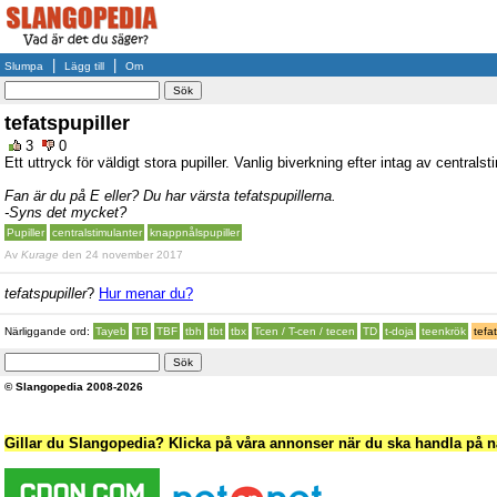
|
|
Slumpa
Lägg till
Om
tefatspupiller
3
0
Ett uttryck för väldigt stora pupiller. Vanlig biverkning efter intag av centralst
Fan är du på E eller? Du har värsta tefatspupillerna.
-Syns det mycket?
Pupiller
centralstimulanter
knappnålspupiller
Av
Kurage
den 24 november 2017
tefatspupiller
?
Hur menar du?
Närliggande ord:
Tayeb
TB
TBF
tbh
tbt
tbx
Tcen / T-cen / tecen
TD
t-doja
teenkrök
tefa
© Slangopedia 2008-2026
Gillar du Slangopedia? Klicka på våra annonser när du ska handla på nä