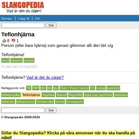
|
|
Slumpa
Lägg till
Om
Teflonhjärna
8
1
Person (eller bara hjärna) som genast glömmer allt den lärt sig
Teflonhjärna!
Senil
dement
korkad
Av
Mart
den 14 maj 2015
Teflonhjärna
?
Vad är det du säger?
Närliggande ord:
TB
TBF
tbh
tbt
tbx
Tcen / T-cen / tecen
TD
t-doja
teenkrök
tefatspupiller
Teflonhjärna
Tegeltak
Tegnell
Tegnellist
tejpa upp garnityret
telebaba
telebobo
telhas teeze
Tenala-mått
tennis
tenstajeans
© Slangopedia 2008-2026
Gillar du Slangopedia? Klicka på våra annonser när du ska handla på
nätet!