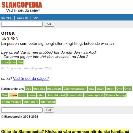
|
|
Slumpa
Lägg till
Om
orrea
3
6
En person som beter sig horigt eller rikrigt fittigt beteende whallah.
Eyy orrea! Var är min stubbe? har du rökt den - sa Abdi
- Din orrea jag har inte rört den whallahi!- sa Abdi 2
hora
idiot
fitta
Av
Pung skallen
den 28 januari 2020
orrea
?
Vad är det du säger?
Närliggande ord:
Ops
ordbajsa
ordbajsare
Orientexpressen
orka
orkon
orpon
Orra
Orrar
Orre
orrea
orrish
orroz
orten
Orten-blocket
Ortenbralla
Ortens apotek
Ortens batong
ortens väktare
ortenshora
ortenslang
© Slangopedia 2008-2026
Gillar du Slangopedia? Klicka på våra annonser när du ska handla på