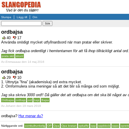
|
|
Slumpa
Lägg till
Om
ordbajsa
40
17
Använda onödigt mycket utfyllnardsord när man pratar eller skriver.
Jag fick ordbajsa ordentligt i hemtentamen för att få ihop tillräckligt antal ord.
prata skit
strunt
Av
Emmaaaaa
den 14 maj 2016
ordbajsa
29
10
1. Uttnytja ”fina” (akademiska) ord extra mycket.
2. Omformulera sina meningar så att det blir så många ord som möjligt.
Jag ska skriva 3000 ord!! Då gäller det att ordbajsa om det ska bli något av 
Ordbajsa
ordbajs
ord
bajs
Bajsa
Av
Johann
den 19 mars 2019
ordbajsa
?
Hur menar du?
Närliggande ord:
oomkullrunkelig
OP
Opa
Opa bratan
opkaffe
opp
oppblock
opps
oprett