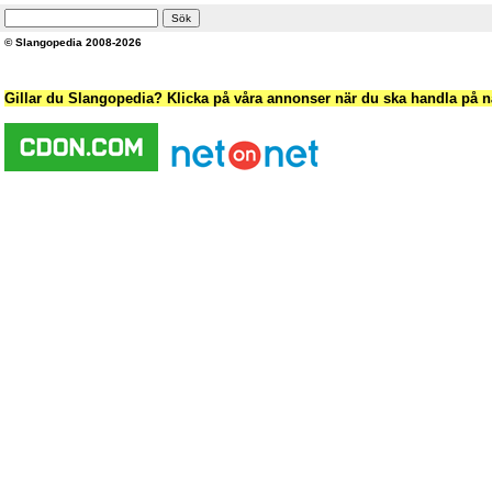
© Slangopedia 2008-2026
Gillar du Slangopedia? Klicka på våra annonser när du ska handla på nä