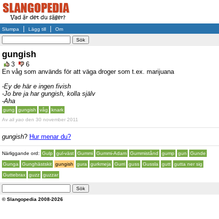
|
|
Slumpa
Lägg till
Om
gungish
3
6
En våg som används för att väga droger som t.ex. marijuana
-Ey de här e ingen fivish
-Jo bre ja har gungish, kolla själv
-Aha
gung
gungish
våg
knark
Av
ali yao
den 30 november 2011
gungish
?
Hur menar du?
Närliggande ord:
Gulp
gul-väst
Gummi
Gummi-Adam
Gummistånd
gump
gun
Gunde
Gunga
Gunghästskit
gungish
gura
gurkmeja
Gurri
guss
Gussla
gutt
gutta ner sig
Guttebrax
guzz
guzzar
© Slangopedia 2008-2026