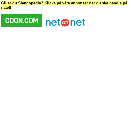
Gillar du Slangopedia? Klicka på våra annonser när du ska handla på
nätet!