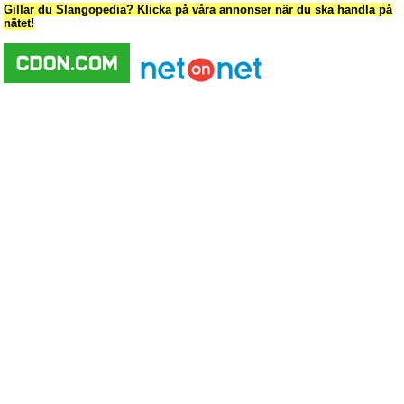
Gillar du Slangopedia? Klicka på våra annonser när du ska handla på
nätet!