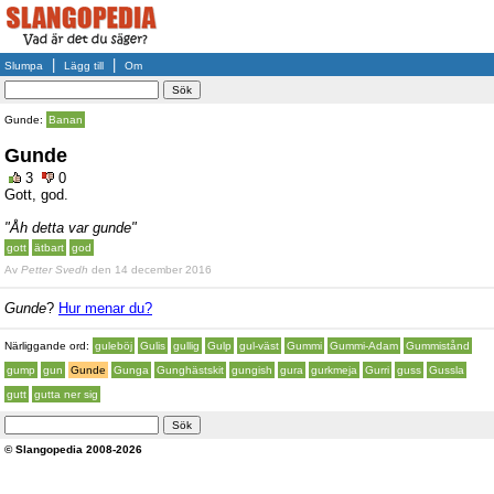
|
|
Slumpa
Lägg till
Om
Gunde:
Banan
Gunde
3
0
Gott, god.
"Åh detta var gunde"
gott
ätbart
god
Av
Petter Svedh
den 14 december 2016
Gunde
?
Hur menar du?
Närliggande ord:
guleböj
Gulis
gullig
Gulp
gul-väst
Gummi
Gummi-Adam
Gummistånd
gump
gun
Gunde
Gunga
Gunghästskit
gungish
gura
gurkmeja
Gurri
guss
Gussla
gutt
gutta ner sig
© Slangopedia 2008-2026