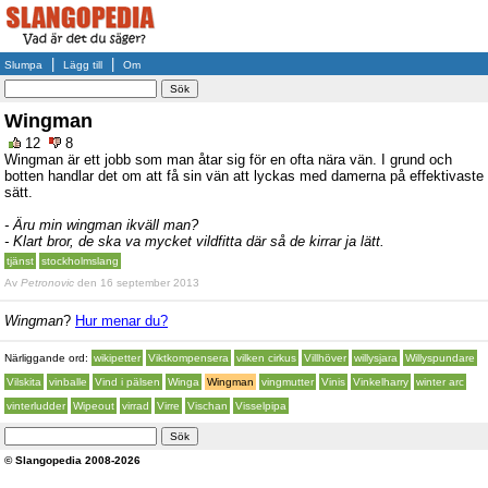
|
|
Slumpa
Lägg till
Om
Wingman
12
8
Wingman är ett jobb som man åtar sig för en ofta nära vän. I grund och
botten handlar det om att få sin vän att lyckas med damerna på effektivaste
sätt.
- Äru min wingman ikväll man?
- Klart bror, de ska va mycket vildfitta där så de kirrar ja lätt.
tjänst
stockholmslang
Av
Petronovic
den 16 september 2013
Wingman
?
Hur menar du?
Närliggande ord:
wikipetter
Viktkompensera
vilken cirkus
Villhöver
willysjara
Willyspundare
Vilskita
vinballe
Vind i pälsen
Winga
Wingman
vingmutter
Vinis
Vinkelharry
winter arc
vinterludder
Wipeout
virrad
Virre
Vischan
Visselpipa
© Slangopedia 2008-2026