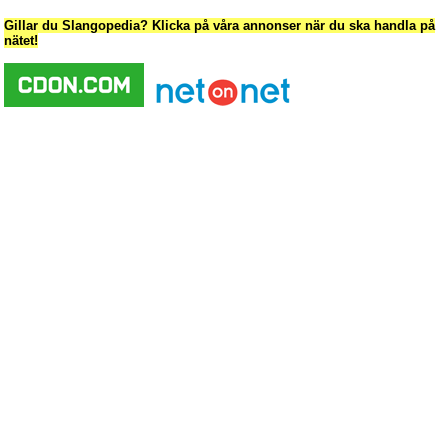
Gillar du Slangopedia? Klicka på våra annonser när du ska handla på
nätet!