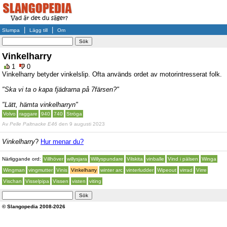
|
|
Slumpa
Lägg till
Om
Vinkelharry
1
0
Vinkelharry betyder vinkelslip. Ofta används ordet av motorintresserat folk.
"Ska vi ta o kapa fjädrarna på 7färsen?"
"Lätt, hämta vinkelharryn"
Volvo
raggare
940
740
Ströga
Av
Pelle Paltnacke E46
den 9 augusti 2023
Vinkelharry
?
Hur menar du?
Närliggande ord:
Villhöver
willysjara
Willyspundare
Vilskita
vinballe
Vind i pälsen
Winga
Wingman
vingmutter
Vinis
Vinkelharry
winter arc
vinterludder
Wipeout
virrad
Virre
Vischan
Visselpipa
Vissen
visten
viting
© Slangopedia 2008-2026