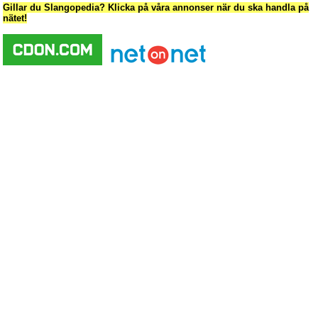
Gillar du Slangopedia? Klicka på våra annonser när du ska handla på
nätet!