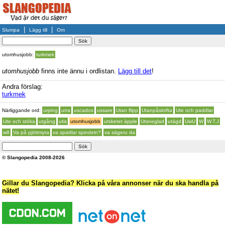
|
|
Slumpa
Lägg till
Om
utomhusjobb:
turkmek
utomhusjobb
finns inte ännu i ordlistan.
Lägg till det
!
Andra förslag:
turkmek
Närliggande ord:
urping
urra
uscados
ussare
Utan flipp
Utanpåskrifta
Ute och paddlar
Ute och stöka
utgång
utis
utomhusjobb
utsketet äpple
Utsneglad
utägd
UwU
W
W.T.J
w8
Va på pjöttmyra
va spattlar spindeln?
va sägeru da
© Slangopedia 2008-2026
Gillar du Slangopedia? Klicka på våra annonser när du ska handla på
nätet!