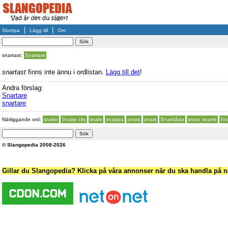
|
|
Slumpa
Lägg till
Om
snartast:
Snartare
snartast
finns inte ännu i ordlistan.
Lägg till det
!
Andra förslag:
Snartare
snartare
Närliggande ord:
snake
Snake city
snale
snappa
snara
snark
Snarklåda
snarr, snarre
Sn
© Slangopedia 2008-2026
Gillar du Slangopedia? Klicka på våra annonser när du ska handla på nä