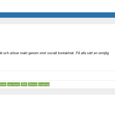
ubb och utövar makt genom stort socialt kontaktnät. På alla sätt en omöjlig
Saxib
say mums
SBK
Sbrunk
scaghag