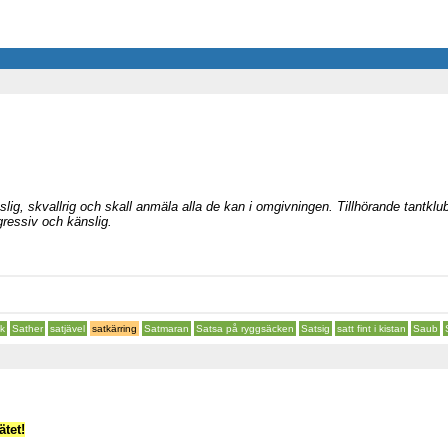
nslig, skvallrig och skall anmäla alla de kan i omgivningen. Tillhörande tantkl
gressiv och känslig.
sk
Sather
satjävel
satkärring
Satmaran
Satsa på ryggsäcken
Satsig
satt fint i kistan
Saub
tet!