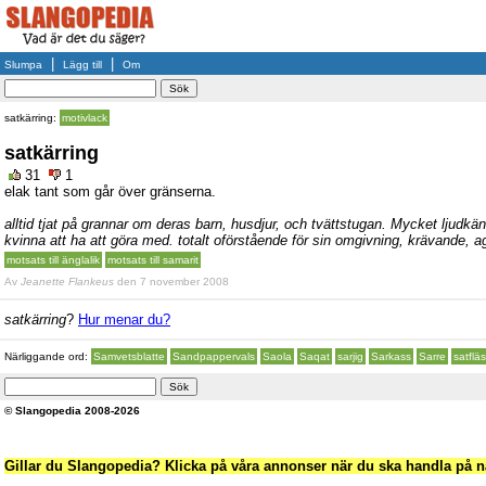
|
|
Slumpa
Lägg till
Om
satkärring:
motivlack
satkärring
31
1
elak tant som går över gränserna.
alltid tjat på grannar om deras barn, husdjur, och tvättstugan. Mycket ljudkä
kvinna att ha att göra med. totalt oförstående för sin omgivning, krävande, a
motsats till änglalik
motsats till samarit
Av
Jeanette Flankeus
den 7 november 2008
satkärring
?
Hur menar du?
Närliggande ord:
Samvetsblatte
Sandpappervals
Saola
Saqat
sarjig
Sarkass
Sarre
satflä
© Slangopedia 2008-2026
Gillar du Slangopedia? Klicka på våra annonser när du ska handla på nä