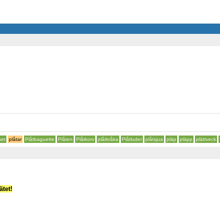
set
plåtar
Plåtbaguette
Plåten
Plåtkorv
plåtkråka
Plåtluder
plåtsjua
pläp
pläpp
plättveck
tet!