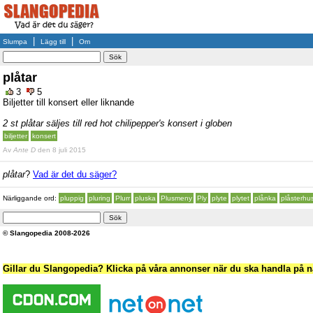
|
|
Slumpa
Lägg till
Om
plåtar
3
5
Biljetter till konsert eller liknande
2 st plåtar säljes till red hot chilipepper's konsert i globen
biljetter
konsert
Av
Ante D
den 8 juli 2015
plåtar
?
Vad är det du säger?
Närliggande ord:
pluppig
pluring
Plurr
pluska
Plusmeny
Ply
plyte
plytet
plånka
plåsterhu
© Slangopedia 2008-2026
Gillar du Slangopedia? Klicka på våra annonser när du ska handla på nä