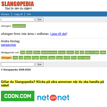
|
|
Slumpa
Lägg till
Om
ofotogen:
gargasnipe
ofotogen
finns inte ännu i ordlistan.
Lägg till det
!
Andra förslag:
gargasnipe
Närliggande ord:
Obli
Obra
Obror
obsidianmunk
ocken
ocknu
Od
ofc
Offör å ufför
ofika
ofotogen
ofta
ogf
Ogga
Ogge
Ogget
oggig
oggo
OGM
Oha
ohio sigma
© Slangopedia 2008-2026
Gillar du Slangopedia? Klicka på våra annonser när du ska handla på
nätet!