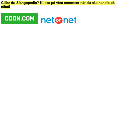
Gillar du Slangopedia? Klicka på våra annonser när du ska handla på
nätet!