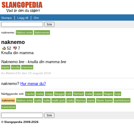
|
|
Slumpa
Lägg till
Om
naknemo:
Nakno emo
Naknoemo
naknemo
52
7
Knulla din mamma
Naknemo bre - knulla din mamma bre
blatte
knulla
mamma
Av
Blatten191
den 15 augusti 2018
naknemo
?
Hur menar du?
Närliggande ord:
nacke
nada
nagg
Nagga
nah
Nahlad
naila
najan
Najjan
najs
naknemo
Nakno emo
nalla
nalle
nalle puh
nalta
Nanna
narre
Narre barre
narrelicious
narretarre
© Slangopedia 2008-2026