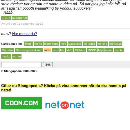
stela rörelser var ett sätt att sakta in tiden på. Så där gick jag i alla fall, så
att säga "smooooth waaaalking by yooouu suuuckers"
- Sååå!
LIVET
avslappnat
Av
OR
den 21 september 2012
mow
?
Hur menar du?
Närliggande ord:
Morot
morre
morrhoppa
Mos
Mosbricka
Motagge
motcho
motivlack
Motorbåt
Motorsugsmaskinen
mow
moz
MP
MPK
MPMPP
MPPP
Mtp
muah
mucho
mucka
muffet
© Slangopedia 2008-2026
Gillar du Slangopedia? Klicka på våra annonser när du ska handla på
nätet!