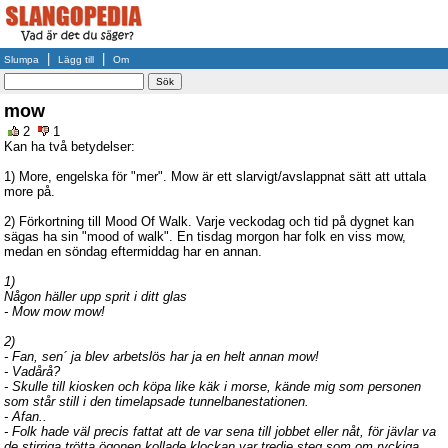
|
|
Slumpa
Lägg till
Om
mow
2
1
Kan ha två betydelser:
1) More, engelska för "mer". Mow är ett slarvigt/avslappnat sätt att uttala
more på.
2) Förkortning till Mood Of Walk. Varje veckodag och tid på dygnet kan
sägas ha sin "mood of walk". En tisdag morgon har folk en viss mow,
medan en söndag eftermiddag har en annan.
1)
Någon häller upp sprit i ditt glas
- Mow mow mow!
2)
- Fan, sen´ ja blev arbetslös har ja en helt annan mow!
- Vadårå?
- Skulle till kiosken och köpa like käk i morse, kände mig som personen
som står still i den timelapsade tunnelbanestationen.
- Afan..
- Folk hade väl precis fattat att de var sena till jobbet eller nåt, för jävlar va
de stirriga trötta ögonen kollade klockan var tredje steg som om ryckiga