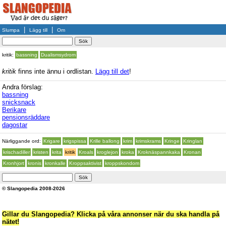
|
|
Slumpa
Lägg till
Om
kritik:
bassning
Dualismsydrom
kritik
finns inte ännu i ordlistan.
Lägg till det
!
Andra förslag:
bassning
snicksnack
Berikare
pensionsräddare
dagostar
Närliggande ord:
Krigare
krigspissa
Krille ballong
krim
krimskrams
Kringe
Kringlan
krischadiller
kristen
krita
kritik
Kroals
kroglejon
kroka
Kroknäspannkaka
Kronan
Kronhjort
kronis
kronkalle
Kroppsaktivist
kroppskondom
© Slangopedia 2008-2026
Gillar du Slangopedia? Klicka på våra annonser när du ska handla på
nätet!