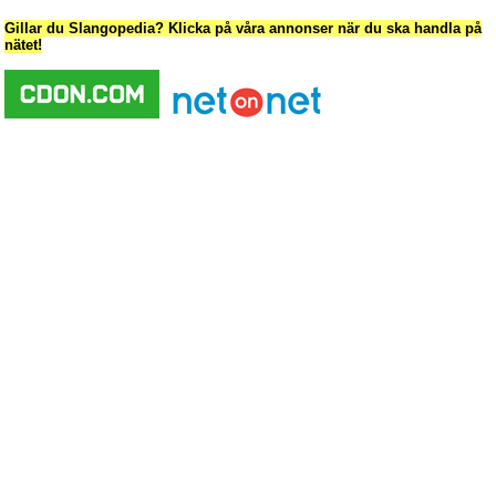
Gillar du Slangopedia? Klicka på våra annonser när du ska handla på
nätet!