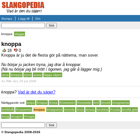
|
|
Slumpa
Lägg till
Om
knoppa:
slagga
knoppa
18
0
Knoppa är ju det de flesta gör på nätterna, man sover.
Nu börjar ju jacken tryna, jag drar å knoppar.
(Nä nu börjar jag bli trött i ögonen, jag går å lägger mig.)
sova
knoppa
tryna
sussa
lägga slipen
Av
Rille
den 29 juli 2008
knoppa
?
Vad är det du säger?
Närliggande ord:
knipa
Knippa
Kniva
Knivmorön
Knivsöder
knô
knodd
knogmacka
knôkfullt
Knoparmoj
knoppa
knoppstrut
knorvla
knos
knosa
knubbis
Knuda
knuffa gris
knug
knugen
Knugis
© Slangopedia 2008-2026