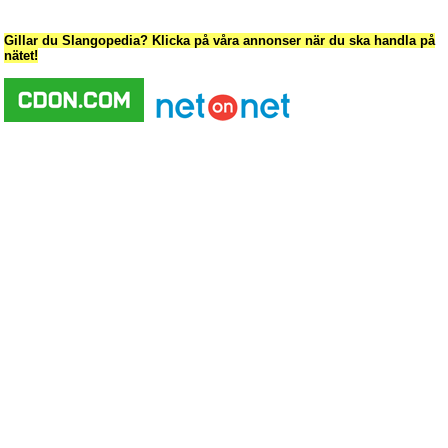
Gillar du Slangopedia? Klicka på våra annonser när du ska handla på
nätet!