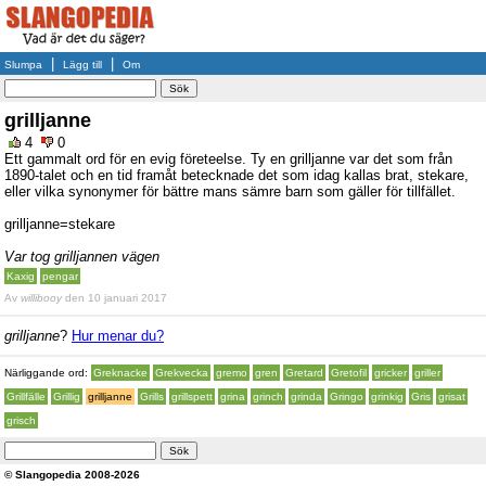
|
|
Slumpa
Lägg till
Om
grilljanne
4
0
Ett gammalt ord för en evig företeelse. Ty en grilljanne var det som från
1890-talet och en tid framåt betecknade det som idag kallas brat, stekare,
eller vilka synonymer för bättre mans sämre barn som gäller för tillfället.
grilljanne=stekare
Var tog grilljannen vägen
Kaxig
pengar
Av
willibooy
den 10 januari 2017
grilljanne
?
Hur menar du?
Närliggande ord:
Greknacke
Grekvecka
gremo
gren
Gretard
Gretofil
gricker
griller
Grillfälle
Grillig
grilljanne
Grills
grillspett
grina
grinch
grinda
Gringo
grinkig
Gris
grisat
grisch
© Slangopedia 2008-2026