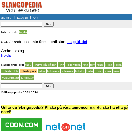
|
|
Slumpa
Lägg till
Om
folkets park:
fröjda
folkets park
finns inte ännu i ordlistan.
Lägg till det
!
Andra förslag:
fröjda
Närliggande ord:
fnou
Fnurra på tråden
Fny
Foderlucka
fofa
foff
fohm
Foka
Folka
Folkabubbla
folkets park
folkis
folkjanne
folknäsa
folkskit
Folle
Fomo
forex
forre
Forserumare
fortifikativ
© Slangopedia 2008-2026
Gillar du Slangopedia? Klicka på våra annonser när du ska handla på
nätet!