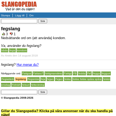
|
|
Slumpa
Lägg till
Om
fegslang
3
1
Nedsättande ord om (att använda) kondom.
Va, använder du fegslang?
kådis
fegis
kondom
Av
Amiris
den 14 augusti 2018
fegslang
?
Hur menar du?
Närliggande ord:
Fatigue
Fattaru?
fattigmanslimo
Fattigt
FB
fedda
Fef
fegga
feggurt
Fegisdäck
fegslang
Fegsnöre
feja
fejjan
Fejjen
fekke
fekke fekke spåra spåra
fekkin
onsdag
Felnish
felsurr
felteckning
© Slangopedia 2008-2026
Gillar du Slangopedia? Klicka på våra annonser när du ska handla på
nätet!