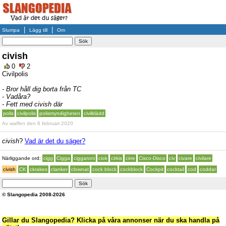
|
|
Slumpa
Lägg till
Om
civish
0
2
Civilpolis
- Bror håll dig borta från TC
- Vadåra?
- Fett med civish där
polis
civilpolis
polismyndigheten
civilklädd
Av
waffen
den 6 februari 2020
civish
?
Vad är det du säger?
Närliggande ord:
cigg
Cigga
ciggaroni
ciok
cirkis
cirre
Cisco-Disco
civ
civare
civilare
civish
CK
ckrakes
clanker
clownat
cock block
cockblock
Cockpit
cocktail
cod
coddar
© Slangopedia 2008-2026
Gillar du Slangopedia? Klicka på våra annonser när du ska handla på