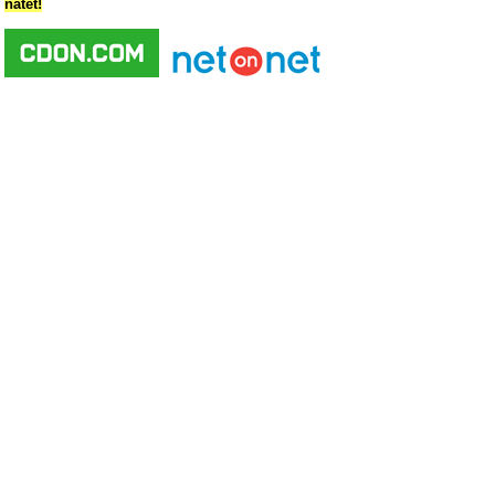
nätet!