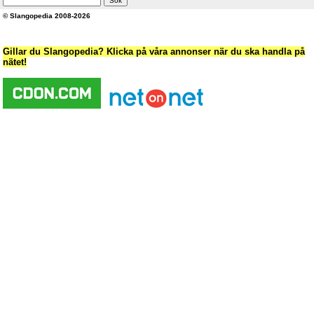
© Slangopedia 2008-2026
Gillar du Slangopedia? Klicka på våra annonser när du ska handla på
nätet!