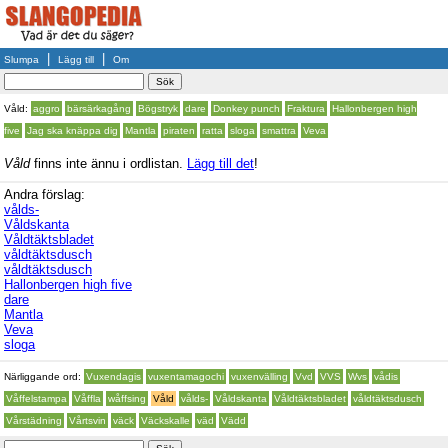
|
|
Slumpa
Lägg till
Om
Våld:
aggro
bärsärkagång
Bögstryk
dare
Donkey punch
Fraktura
Hallonbergen high
five
Jag ska knäppa dig
Mantla
piraten
ratta
sloga
smattra
Veva
Våld
finns inte ännu i ordlistan.
Lägg till det
!
Andra förslag:
vålds-
Våldskanta
Våldtäktsbladet
våldtäktsdusch
våldtäktsdusch
Hallonbergen high five
dare
Mantla
Veva
sloga
Närliggande ord:
Vuxendagis
vuxentamagochi
vuxenvälling
Vvd
VVS
Wvs
vådis
Våffelstampa
Våffla
wåffsing
Våld
vålds-
Våldskanta
Våldtäktsbladet
våldtäktsdusch
Vårstädning
Vårtsvin
väck
Väckskalle
väd
Vädd