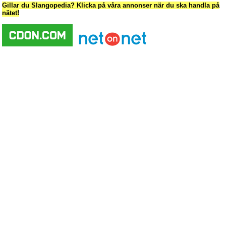
Gillar du Slangopedia? Klicka på våra annonser när du ska handla på
nätet!