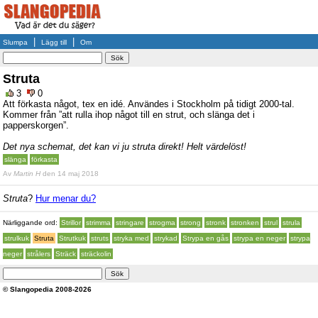
|
|
Slumpa
Lägg till
Om
Struta
3
0
Att förkasta något, tex en idé. Användes i Stockholm på tidigt 2000-tal.
Kommer från ”att rulla ihop något till en strut, och slänga det i
papperskorgen”.
Det nya schemat, det kan vi ju struta direkt! Helt värdelöst!
slänga
förkasta
Av
Martin H
den 14 maj 2018
Struta
?
Hur menar du?
Närliggande ord:
Strillor
strimma
stringare
strogma
strong
stronk
stronken
strul
strula
strulkuk
Struta
Strutkuk
struts
stryka med
strykad
Strypa en gås
strypa en neger
strypa
neger
strålers
Sträck
sträckolin
© Slangopedia 2008-2026