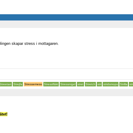
lingen skapar stress i mottagaren.
Streetan
Strejfa
Stressemess
Stressfläkt
Stressnigel
stret
Stretch
stri
stridsmops
Strilla
str
tet!