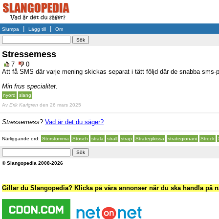
|
|
Slumpa
Lägg till
Om
Stressemess
7
0
Att få SMS där varje mening skickas separat i tätt följd där de snabba sms-p
Min frus specialitet.
nyord
slang
Av
Erik Karlgren
den 26 mars 2025
Stressemess
?
Vad är det du säger?
Närliggande ord:
Storstomma
Stosch
strala
strall
strap
Strategikissa
strategionani
Streck
© Slangopedia 2008-2026
Gillar du Slangopedia? Klicka på våra annonser när du ska handla på nä