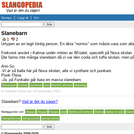
|
|
Slumpa
Lägg till
Om
Slanebarn
1
2
Urtypen av en legit töntig person. En äkta "normis" som måste vara som alla 
Frekvent använt i Kalmar under mitten av 80-talet; speciellt på Nova skolan.
Där fanns inte många slanebarn då vi var den coola och tuffa skolan, men på
Ann-So:
-Vi är så balla här på Nova skolan, alla vi synthare och punkare.
Punk-Thina:
-Ja, på Funkabo går bara en massa slanebarn.
Slanebarn
Kalmar
synthare
mes
menlös pinsam
skämmig
Av
Kalmarrr Adora
den 18 september 2021
Slanebarn
?
Vad är det du säger?
Närliggande ord:
slagga
Slagge
slaggis
slajf
Slakke på tanken
Slakta
slakta en gås
Slakt
Slangklämma
slangopedia
slangordlista
© Slangopedia 2008-2026