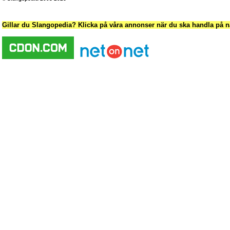
Gillar du Slangopedia? Klicka på våra annonser när du ska handla på nä