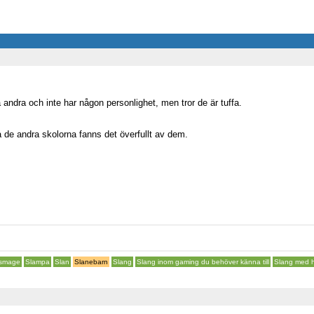
andra och inte har någon personlighet, men tror de är tuffa.
 de andra skolorna fanns det överfullt av dem.
ismage
Slampa
Slan
Slanebarn
Slang
Slang inom gaming du behöver känna till
Slang med 