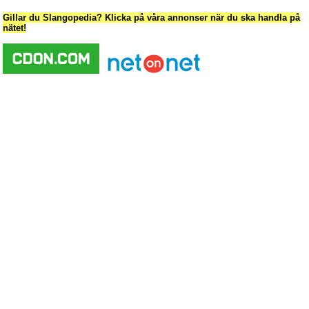
Gillar du Slangopedia? Klicka på våra annonser när du ska handla på
nätet!