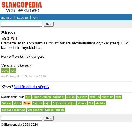
|
|
Slumpa
Lägg till
Om
Skiva
0
1
Ett flertal män som samlas för att förtära alkoholhaltiga drycker (fest). OBS
kan leda till mysklubba.
Fan vilken bra skiva igår.
Vem styr skivan?
skiva
fest
Av
Emilush
den 15 oktober 2016
Skiva
?
Vad är det du säger?
Närliggande ord:
skiti
Skitiga duken
skitingar
skit-kik
skitraka
skitruka
skitselfie
skitz
Skitzad
skitzz
Skiva
Skjorta
skjut
Skjuta luft
skjuts
skjuva
Skk
skobba
skogaholmskruka
Skogskavaj
Skogs-ronson
© Slangopedia 2008-2026