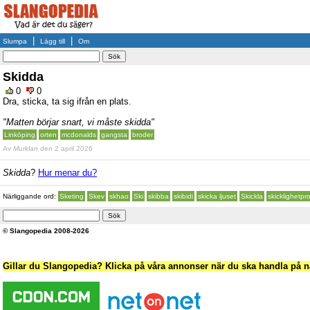
|
|
Slumpa
Lägg till
Om
Skidda
0
0
Dra, sticka, ta sig ifrån en plats.
"Matten börjar snart, vi måste skidda"
Linköping
orten
mcdonalds
gangsta
broder
Av
Murklan
den 2 april 2026
Skidda
?
Hur menar du?
Närliggande ord:
Sketing
Skev
skhao
Ski
skibba
skibidi
skicka ljuset
Skickla
skicklighetpr
© Slangopedia 2008-2026
Gillar du Slangopedia? Klicka på våra annonser när du ska handla på nä