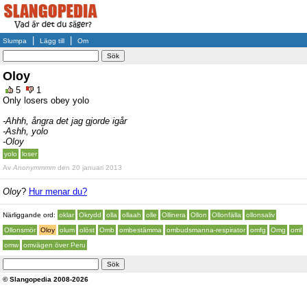
|
|
Slumpa
Lägg till
Om
Oloy
5
1
Only losers obey yolo
-Ahhh, ångra det jag gjorde igår
-Ashh, yolo
-Oloy
yolo
loser
Av
Anonymmmm
den 20 januari 2013
Oloy
?
Hur menar du?
Närliggande ord:
oklar
Okrydd
olla
ollaah
olle
Ollinera
Ollon
Ollonfälla
ollonsaliv
Ollonsmör
Oloy
olum
olöst
Omb
ombestämma
ombudsmanna-respirator
omfg
Omg
oml
omw
omvägen över Peru
© Slangopedia 2008-2026