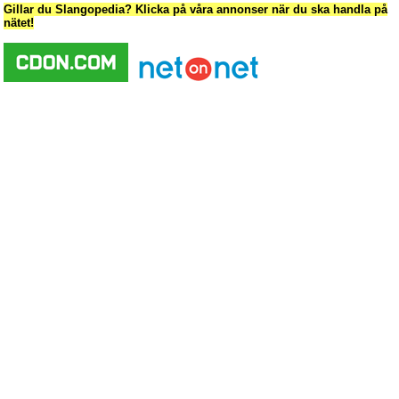
Gillar du Slangopedia? Klicka på våra annonser när du ska handla på
nätet!