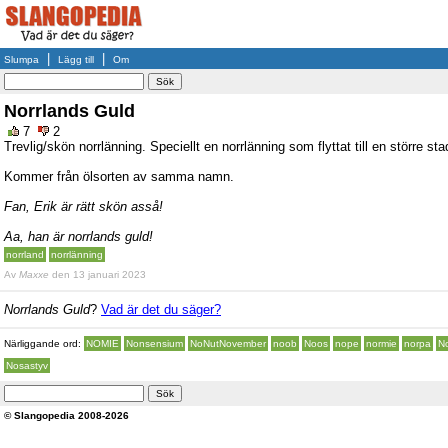
|
|
Slumpa
Lägg till
Om
Norrlands Guld
7
2
Trevlig/skön norrlänning. Speciellt en norrlänning som flyttat till en större sta
Kommer från ölsorten av samma namn.
Fan, Erik är rätt skön asså!
Aa, han är norrlands guld!
norrland
norrlänning
Av
Maxxe
den 13 januari 2023
Norrlands Guld
?
Vad är det du säger?
Närliggande ord:
NOMIE
Nonsensium
NoNutNovember
noob
Noos
nope
normie
norpa
No
Nosastyv
© Slangopedia 2008-2026