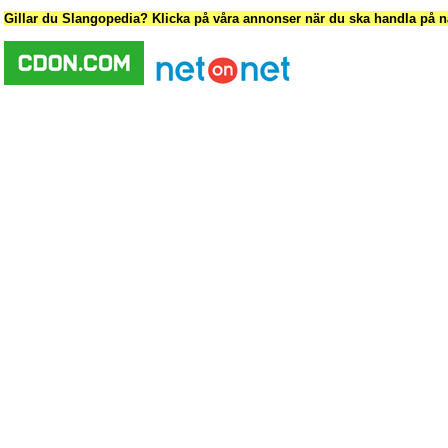
Gillar du Slangopedia? Klicka på våra annonser när du ska handla på nä