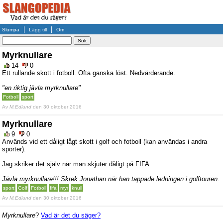
|
|
Slumpa
Lägg till
Om
Myrknullare
14
0
Ett rullande skott i fotboll. Ofta ganska löst. Nedvärderande.
"en riktig jävla myrknullare"
Fotboll
sport
Av
M.Edlund
den 30 oktober 2016
Myrknullare
9
0
Används vid ett dåligt lågt skott i golf och fotboll (kan användas i andra
sporter).
Jag skriker det själv när man skjuter dåligt på FIFA.
Jävla myrknullare!!! Skrek Jonathan när han tappade ledningen i golftouren.
sport
Golf
Fotboll
fifa
myr
knull
Av
M.Edlund
den 30 oktober 2016
Myrknullare
?
Vad är det du säger?