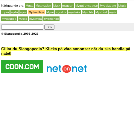
Närliggande ord:
Mutta
Muttmaskin
Myck
myggan
Myggbettspattar
Myggjagare
Mygla
myko
mylla
myra
Myrknullare
Myror
myrslok
myrsloka
Myschla
Myshård
mysk
mysklubba
mysko
myslimpa
Mysmongo
© Slangopedia 2008-2026
Gillar du Slangopedia? Klicka på våra annonser när du ska handla på
nätet!