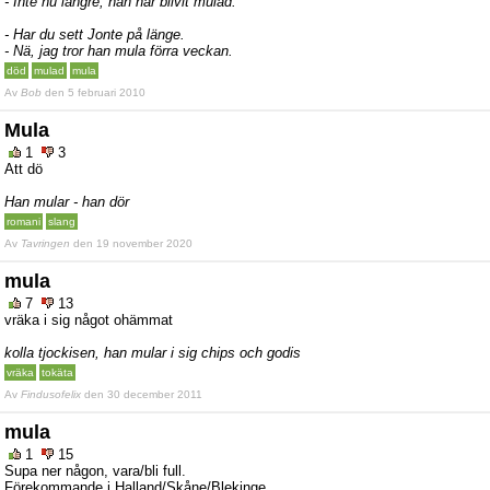
- Inte nu längre, han har blivit mulad.
- Har du sett Jonte på länge.
- Nä, jag tror han mula förra veckan.
död
mulad
mula
Av
Bob
den 5 februari 2010
Mula
1
3
Att dö
Han mular - han dör
romani
slang
Av
Tavringen
den 19 november 2020
mula
7
13
vräka i sig något ohämmat
kolla tjockisen, han mular i sig chips och godis
vräka
tokäta
Av
Findusofelix
den 30 december 2011
mula
1
15
Supa ner någon, vara/bli full.
Förekommande i Halland/Skåne/Blekinge