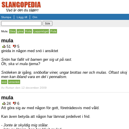
|
|
Slumpa
Lägg till
Om
Mula:
Gira
göra
Kola
Lappmögel
Pula
mula
51
5
ginida in någon med snö i ansiktet
Snön har fallit vit barnen ger sig ut på rast.
Öh, ska vi mula tjerna?
Snöleken är igång, snöbollar viner, ungar brottas ner och mulas. Oftast skoj
men kan ibland vara en del i pennalism.
snö
vinterlek
Av
Ruttan
den 12 december 2009
mula
24
6
Att göra sig av med någon för gott, företrädesvis med våld.
Kan även betyda att någon har lämnat jordelivet i frid.
- Jonte är skyldig mig stålar.