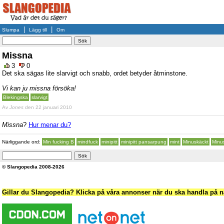
|
|
Slumpa
Lägg till
Om
Missna
3
0
Det ska sägas lite slarvigt och snabb, ordet betyder åtminstone.
Vi kan ju missna försöka!
Blekingska
slarvigt
Av
Jones
den 22 januari 2010
Missna
?
Hur menar du?
Närliggande ord:
Min fucking B
mindfuck
minipitt
minipitt pansarpung
mint
Minuskäckt
Minu
© Slangopedia 2008-2026
Gillar du Slangopedia? Klicka på våra annonser när du ska handla på nä