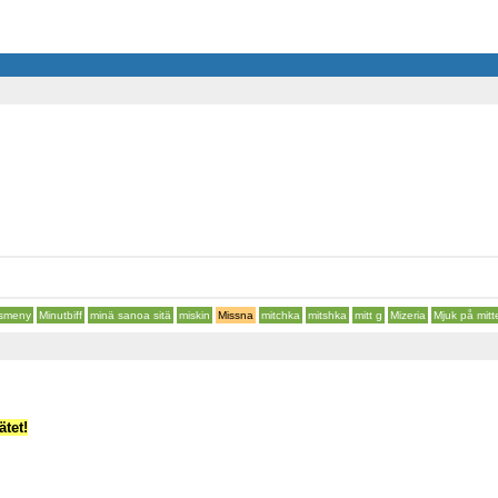
smeny
Minutbiff
minä sanoa sitä
miskin
Missna
mitchka
mitshka
mitt g
Mizeria
Mjuk på mitt
tet!