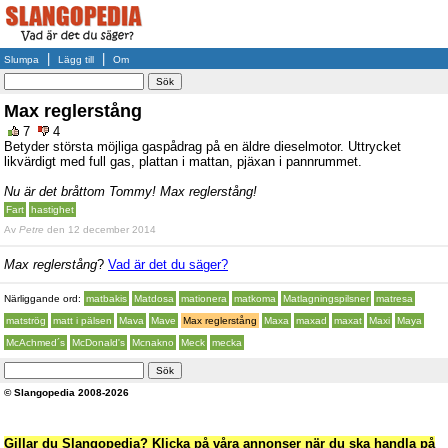
|
|
Slumpa
Lägg till
Om
Max reglerstång
7
4
Betyder största möjliga gaspådrag på en äldre dieselmotor. Uttrycket
likvärdigt med full gas, plattan i mattan, pjäxan i pannrummet.
Nu är det bråttom Tommy! Max reglerstång!
Fart
hastighet
Av
Petre
den 12 december 2014
Max reglerstång
?
Vad är det du säger?
Närliggande ord:
matbakis
Matdosa
mationera
matkoma
Matlagningspilsner
matresa
matströg
matt i pälsen
Mava
Mave
Max reglerstång
Maxa
maxad
maxat
Maxi
Maya
McAchmed´s
McDonald's
Mcnakno
Meck
mecka
© Slangopedia 2008-2026
Gillar du Slangopedia? Klicka på våra annonser när du ska handla på