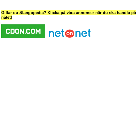
Gillar du Slangopedia? Klicka på våra annonser när du ska handla på
nätet!