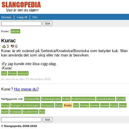
|
|
Slumpa
Lägg till
Om
Kurac:
jebote
Kurac
3
0
Kurac är ett svärord på Serbiska/Kroatiska/Bosniska som betyder kuk. Man
kan använda det som skoj eller när man är besviken.
-Ey jag kunde inte lösa cigg idag..
-Kurac
kuk
Kurac
svärord
Av
vem do er
den 25 december 2022
Kurac
?
Hur menar du?
Närliggande ord:
Kukspytrilla
Kuksvägerska
Kuligt
Kullerbyttamössa
kulturberikare
Kumrif
Kung
Kungen av betongen
Kungsan
Kura
Kurac
kuri
kuring
kurran
kurwa
Kusa
kuse
kush
Kusipää
Kustbonde
Kut
© Slangopedia 2008-2026