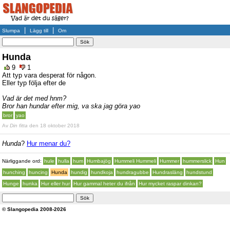
|
|
Slumpa
Lägg till
Om
Hunda
9
1
Att typ vara desperat för någon.
Eller typ följa efter de
Vad är det med hnm?
Bror han hundar efter mig, va ska jag göra yao
bror
yao
Av
Din fitta
den 18 oktober 2018
Hunda
?
Hur menar du?
Närliggande ord:
hule
hulla
hum
Humbajög
Hummeli Hummeli
Hummer
hummerslick
Hun
hunching
huncing
Hunda
hundig
hundkoja
hundragubbe
Hundrasläng
hundstund
Hunge
hunka
Hur eller hur
Hur gammal heter du ifrån
Hur mycket raspar dinkan?
© Slangopedia 2008-2026