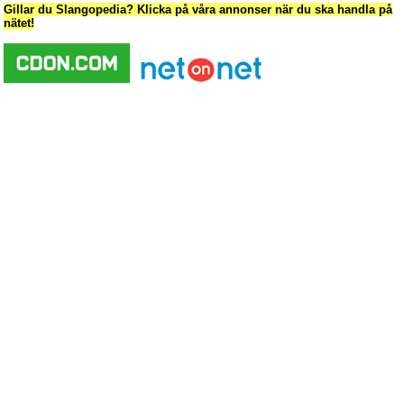
Gillar du Slangopedia? Klicka på våra annonser när du ska handla på
nätet!