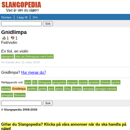
|
|
Slumpa
Lägg till
Om
Gnidlimpa
1
1
Fiol/violin
En fiol, en violin
slangord
inte att förknippas med bröd
Av
Kaniiin
den 11 mars 2016
Gnidlimpa
?
Hur menar du?
Närliggande ord:
gmn
Gn
Gnagare
gnagarful
gnaget
gnarp
gnaska
Gneka
gneta
gnetig
Gnidlimpa
gniffen
gnitta
gno
gnoa
Gnu
gnugg
gnugga
gnugga mussla
gnuggis
Gnussa
© Slangopedia 2008-2026
Gillar du Slangopedia? Klicka på våra annonser när du ska handla på
nätet!