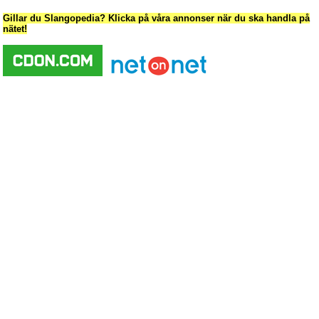
Gillar du Slangopedia? Klicka på våra annonser när du ska handla på
nätet!