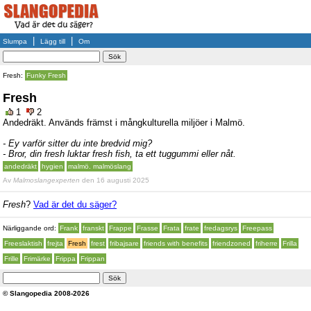
|
|
Slumpa
Lägg till
Om
Fresh:
Funky Fresh
Fresh
1
2
Andedräkt. Används främst i mångkulturella miljöer i Malmö.
- Ey varför sitter du inte bredvid mig?
- Bror, din fresh luktar fresh fish, ta ett tuggummi eller nåt.
andedräkt
hygien
malmö. malmöslang
Av
Malmoslangexperten
den 16 augusti 2025
Fresh
?
Vad är det du säger?
Närliggande ord:
Frank
franskt
Frappe
Frasse
Frata
frate
fredagsrys
Freepass
Freeslaktish
frejta
Fresh
frest
fribajsare
friends with benefits
friendzoned
friherre
Frilla
Frille
Frimärke
Frippa
Frippan
© Slangopedia 2008-2026