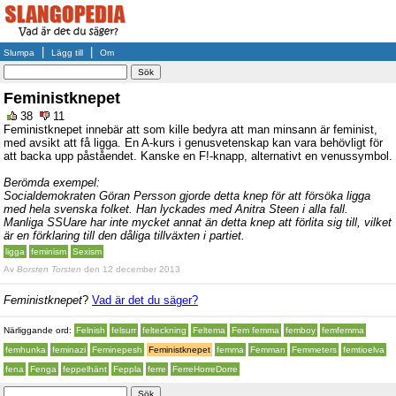
|
|
Slumpa
Lägg till
Om
Feministknepet
38
11
Feministknepet innebär att som kille bedyra att man minsann är feminist,
med avsikt att få ligga. En A-kurs i genusvetenskap kan vara behövligt för
att backa upp påståendet. Kanske en F!-knapp, alternativt en venussymbol.
Berömda exempel:
Socialdemokraten Göran Persson gjorde detta knep för att försöka ligga
med hela svenska folket. Han lyckades med Anitra Steen i alla fall.
Manliga SSUare har inte mycket annat än detta knep att förlita sig till, vilket
är en förklaring till den dåliga tillväxten i partiet.
ligga
feminism
Sexism
Av
Borsten Torsten
den 12 december 2013
Feministknepet
?
Vad är det du säger?
Närliggande ord:
Felnish
felsurr
felteckning
Feltema
Fem femma
femboy
femfemma
femhunka
feminazi
Feminepesh
Feministknepet
femma
Femman
Femmeters
femtioelva
fena
Fenga
feppelhänt
Feppla
ferre
FerreHorreDorre