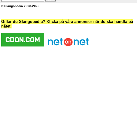
© Slangopedia 2008-2026
Gillar du Slangopedia? Klicka på våra annonser när du ska handla på
nätet!