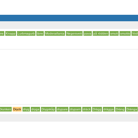
rre
Knapp
Lurbmagurb
lärre
Moderatfanta
Negersvett
pava
på rödden
smutt
smuttis
Vod
Drunken
Dryck
dryg
dryga
Drygskåp
drypare
dryparn
dräck
Drägg
drägga
Dräng
Dränga