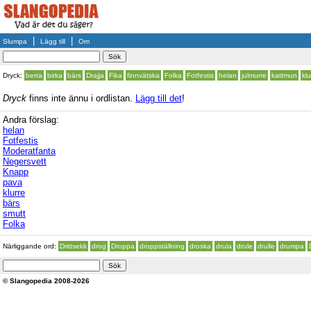
|
|
Slumpa
Lägg till
Om
Dryck:
berra
birka
bärs
Drajja
Fika
finnvätska
Folka
Fotfestis
helan
julmurre
kattmun
klu
Dryck
finns inte ännu i ordlistan.
Lägg till det
!
Andra förslag:
helan
Fotfestis
Moderatfanta
Negersvett
Knapp
pava
klurre
bärs
smutt
Folka
Närliggande ord:
Drittsekk
drog
Droppa
droppställning
droska
drula
drule
drulle
drumpa
© Slangopedia 2008-2026