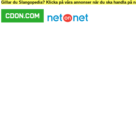
Gillar du Slangopedia? Klicka på våra annonser när du ska handla på nä