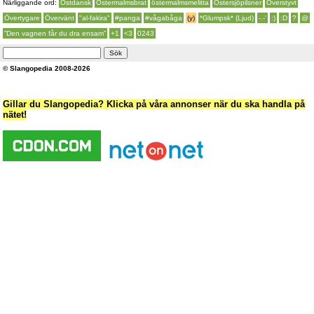
Närliggande ord:
Östdansk
Östermalmsbrat
östermalmsmelitta
Östersjöpilsner
Överstyvt
Övertygare
Övervänt
"al-fakira"
#panga
#vågabåga
(y)
*Glumpsk* (Ljud)
-.-'
:)
:D
?
@
”Den vagnen får du dra ensam”
+1
<3
0243
© Slangopedia 2008-2026
Gillar du Slangopedia? Klicka på våra annonser när du ska handla på
nätet!