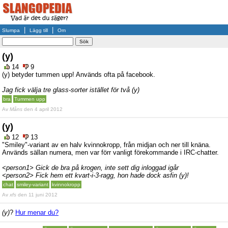
|
|
Slumpa
Lägg till
Om
(y)
14
9
(y) betyder tummen upp! Används ofta på facebook.
Jag fick välja tre glass-sorter istället för två (y)
bra
Tummen upp
Av
Måns
den 4 april 2012
(y)
12
13
"Smiley"-variant av en halv kvinnokropp, från midjan och ner till knäna.
Används sällan numera, men var förr vanligt förekommande i IRC-chatter.
<person1> Gick de bra på krogen, inte sett dig inloggad igår
<person2> Fick hem ett kvart-i-3-ragg, hon hade dock asfin (y)!
chat
smiley-variant
kvinnokropp
Av
xfs
den 11 juni 2012
(y)
?
Hur menar du?