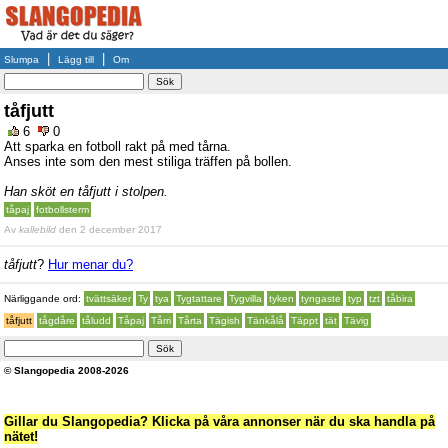
|
|
Slumpa
Lägg till
Om
tåfjutt
6
0
Att sparka en fotboll rakt på med tårna.
Anses inte som den mest stiliga träffen på bollen.
Han sköt en tåfjutt i stolpen.
tåpaj
fotbollsterm
Av
kallebild
den 2 december 2017
tåfjutt
?
Hur menar du?
Närliggande ord:
tvättsäker
Ty
tya
Tygtattare
Tygvilla
tyken
tyngaste
typ
tzt
tåbira
tåfjutt
tågdåre
tåludd
Tåpaj
Tårri
Tårta
Tägish
Tänkålå
Täppt
tät
Tävig
© Slangopedia 2008-2026
Gillar du Slangopedia? Klicka på våra annonser när du ska handla på
nätet!